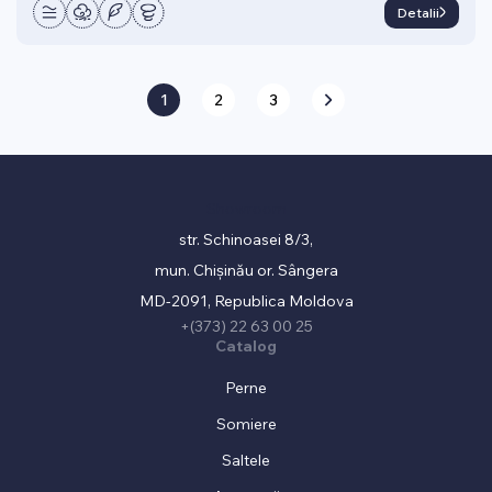
Detalii
1
2
3
Showroom
str. Schinoasei 8/3,
mun. Chișinău or. Sângera
MD-2091, Republica Moldova
+(373) 22 63 00 25
Catalog
Perne
Somiere
Saltele