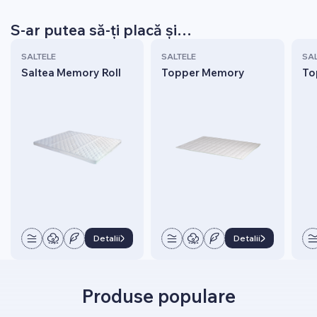
S-ar putea să-ți placă și…
SALTELE
SALTELE
SAL
Saltea Memory Roll
Topper Memory
To
Detalii
Detalii
Produse populare