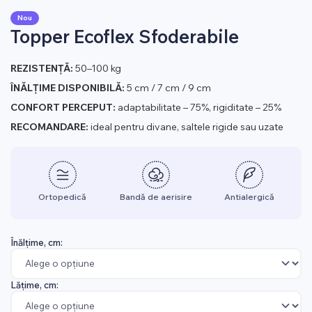
Nou
Topper Ecoflex Sfoderabile
REZISTENȚĂ:
50–100 kg
ÎNĂLȚIME DISPONIBILĂ:
5 cm / 7 cm / 9 cm
CONFORT PERCEPUT:
adaptabilitate – 75%, rigiditate – 25%
RECOMANDARE:
ideal pentru divane, saltele rigide sau uzate
Ortopedică
Bandă de aerisire
Antialergică
Înălțime, cm:
Lățime, cm: