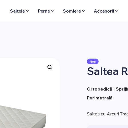
Saltele
Perne
Somiere
Accesorii
Nou
Saltea 
Ortopedică | Sprij
Perimetrală
Saltea cu Arcuri Tra