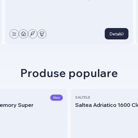
Detalii
Produse populare
SALTELE
Nou
Memory Super
Saltea Adriatico 1600 C