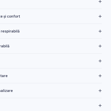
te și confort
 respirabilă
rabilă
ntare
nalizare
e