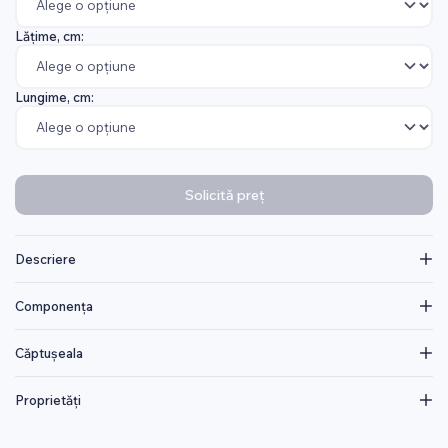
Lățime, cm:
Lungime, cm:
Solicită preț
Descriere
Componența
Căptușeala
Proprietăți