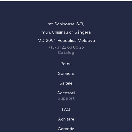
Showroom
str. Schinoasei 8/3,
mun. Chișinău or. Sângera
MD-2091, Republica Moldova
+(373) 22 63 00 25
Catalog
Perne
Somiere
Saltele
Accesorii
Support
FAQ
Achitare
Garanție