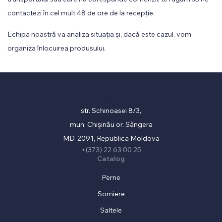
contactezi în cel mult 48 de ore de la recepție.
Echipa noastră va analiza situația și, dacă este cazul, vom
organiza înlocuirea produsului.
Showroom
str. Schinoasei 8/3,
mun. Chișinău or. Sângera
MD-2091, Republica Moldova
+(373) 22 63 00 25
Catalog
Perne
Somiere
Saltele