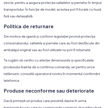
stricte, pentru a asigura protecția saltelelor și pernelor în timpul
transportului. În funcție de model, acestea pot fi livrate cu husă
fixă sau detașabilă.
Politica de returnare
Din motive de igienă și conform legislației privind protecția
consumatorului, saltelele și pernele care au fost desfăcute din
ambalajul original sau au fost utilizate nu pot fi returnate.
Te rugăm să verifici cu atenție dimensiunile și specificațiile
produsului înainte de a confirma comanda, iar pentru orice
nelămuriri, consultă operatorul nostru în momentul confirmării
telefonice.
Produse neconforme sau deteriorate
Dacă primești un produs care prezintă daune în urma
transportului sau care nu corespunde comenzii, te rugăm să ne