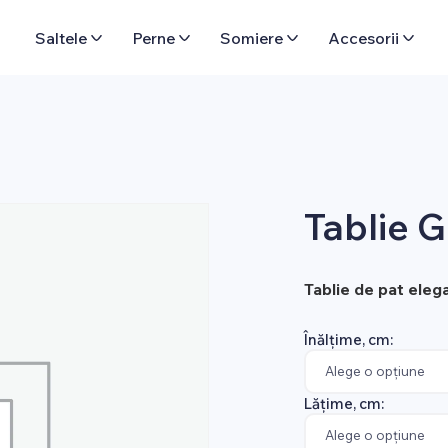
Saltele
Perne
Somiere
Accesorii
Tablie 
Tablie de pat elega
Înălțime, cm:
Lățime, cm: