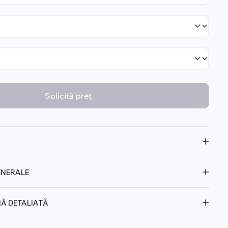
Solicită preț
ENERALE
Ă DETALIATĂ