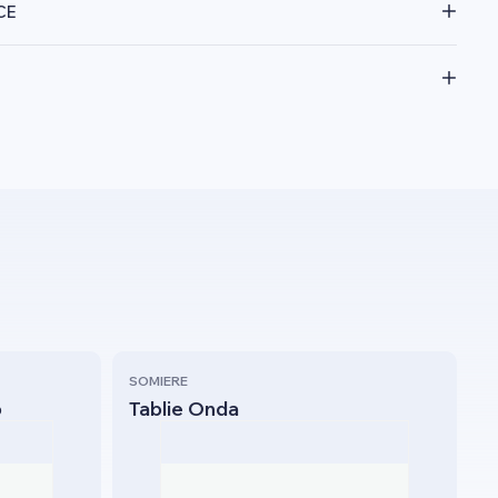
CE
SOMIERE
o
Tablie Onda