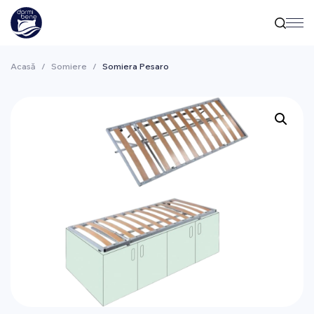
Acasă
/
Somiere
/
Somiera Pesaro