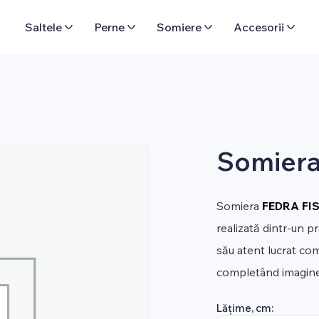
Saltele
Perne
Somiere
Accesorii
Somiera
Somiera
FEDRA FI
realizată dintr-un pr
său atent lucrat com
completând imaginea
Lățime, cm: