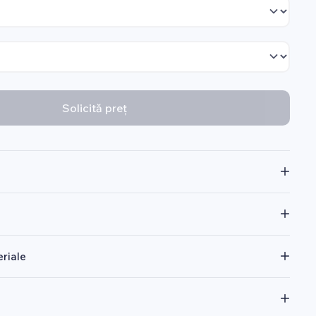
Solicită preț
riale