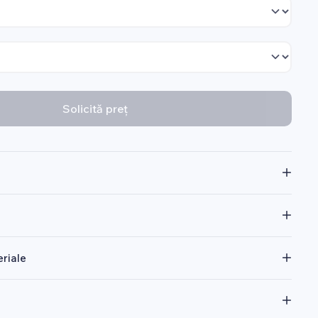
Solicită preț
riale