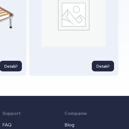
Detalii
Detalii
Support
Companie
FAQ
Blog