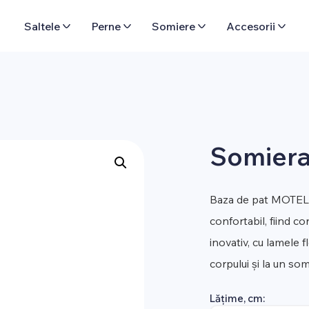
Saltele
Perne
Somiere
Accesorii
Somiera
Baza de pat MOTEL 
confortabil, fiind c
inovativ, cu lamele f
corpului și la un so
Lățime, cm: