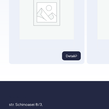
Detalii
Showroom
str. Schinoasei 8/3,