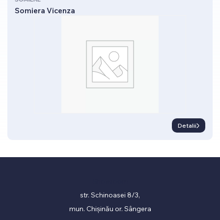
Somiera Vicenza
Detalii
Showroom
str. Schinoasei 8/3,
mun. Chișinău or. Sângera