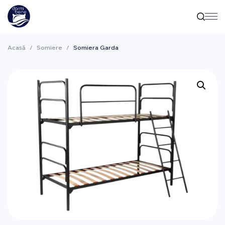
Acasă
/
Somiere
/
Somiera Garda