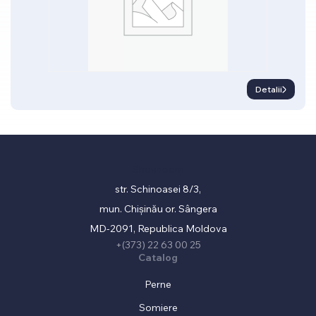
Detalii
Showroom
str. Schinoasei 8/3,
mun. Chișinău or. Sângera
MD-2091, Republica Moldova
+(373) 22 63 00 25
Catalog
Perne
Somiere