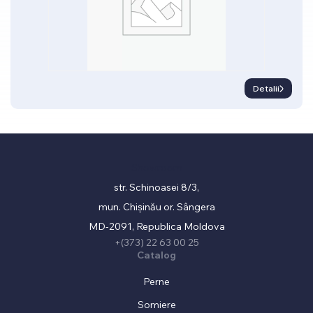
Detalii
Showroom
str. Schinoasei 8/3,
mun. Chișinău or. Sângera
MD-2091, Republica Moldova
+(373) 22 63 00 25
Catalog
Perne
Somiere