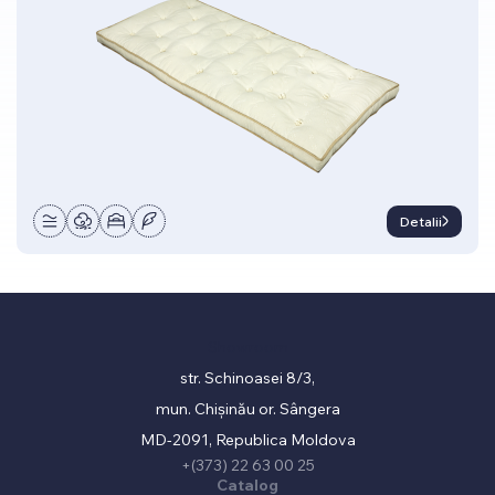
Detalii
Showroom
str. Schinoasei 8/3,
mun. Chișinău or. Sângera
MD-2091, Republica Moldova
+(373) 22 63 00 25
Catalog