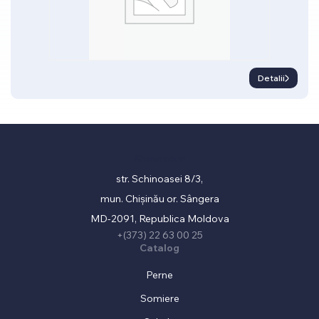
Detalii
Showroom
str. Schinoasei 8/3,
mun. Chișinău or. Sângera
MD-2091, Republica Moldova
+(373) 22 63 00 25
Catalog
Perne
Somiere