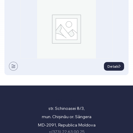
Detalii
Showroom
str. Schinoasei 8/3,
mun. Chișinău or. Sângera
MD-2091, Republica Moldova
+(373) 22 63 00 25