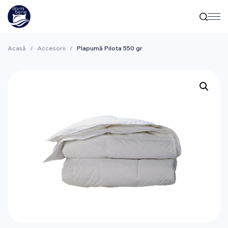
Acasă
/
Accesorii
/
Plapumă Pilota 550 gr