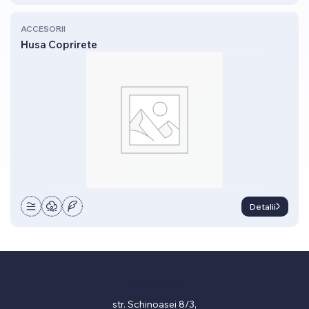
ACCESORII
Husa Coprirete
Detalii
Showroom
str. Schinoasei 8/3,