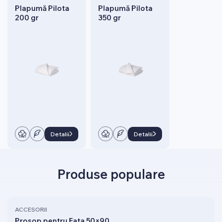
Plapumă Pilota
Plapumă Pilota
200 gr
350 gr
Detalii
Detalii
Produse populare
ACCESORII
Prosop pentru Fata 50×90