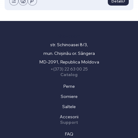
Detalii
Showroom
str. Schinoasei 8/3,
mun. Chișinău or. Sângera
MD-2091, Republica Moldova
+(373) 22 63 00 25
Catalog
Perne
Somiere
Saltele
Accesorii
Support
FAQ