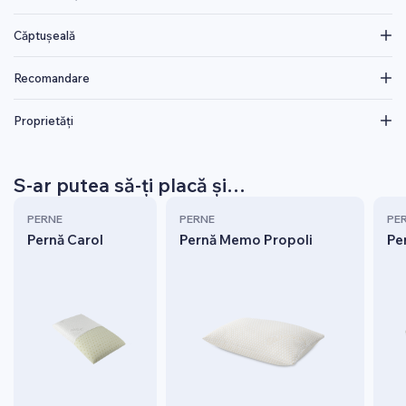
Căptușeală
Recomandare
Proprietăți
S-ar putea să-ți placă și…
PERNE
PERNE
PE
Pernă Carol
Pernă Memo Propoli
Pe