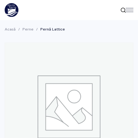
Acasă
/
Perne
/
Pernă Lattice