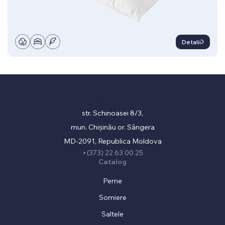
Detalii
Showroom
str. Schinoasei 8/3,
mun. Chișinău or. Sângera
MD-2091, Republica Moldova
+(373) 22 63 00 25
Catalog
Perne
Somiere
Saltele