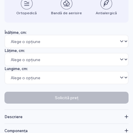
Ortopedică
Bandă de aerisire
Antialergică
Înălțime, cm:
Lățime, cm:
Lungime, cm:
Solicită preț
Descriere
Componența