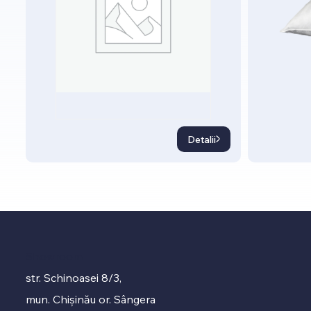
Detalii
Showroom
str. Schinoasei 8/3,
mun. Chișinău or. Sângera