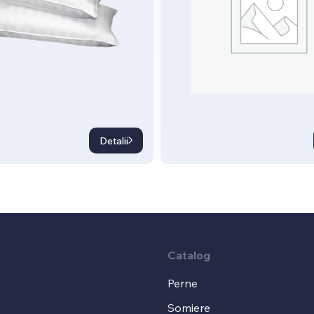
Detalii
Catalog
Perne
Somiere