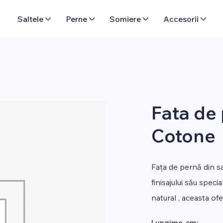
Saltele
Perne
Somiere
Accesorii
Fata de
Cotone
Fața de pernă din sa
finisajului său spec
natural , aceasta of
Lungime, cm: