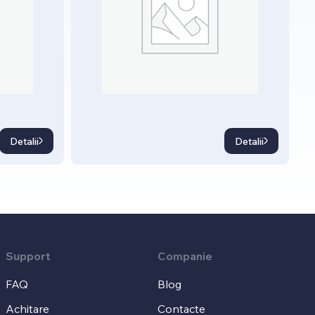
Detalii
Detalii
Support
Companie
FAQ
Blog
Achitare
Contacte