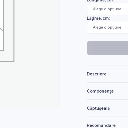
Lățime, cm:
Descriere
Componența
Căptușeală
Recomandare