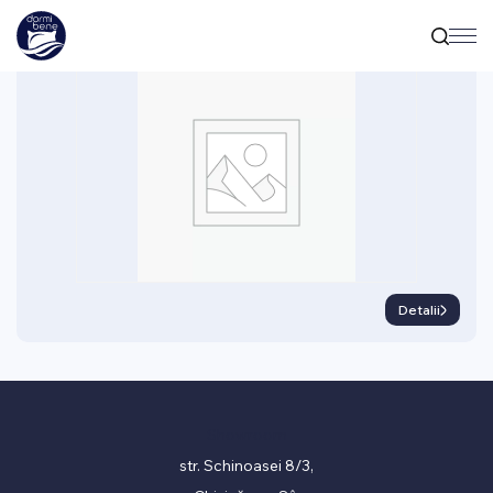
SOMIERE
Pat Somier Doghe Hotel
Detalii
Showroom
str. Schinoasei 8/3,