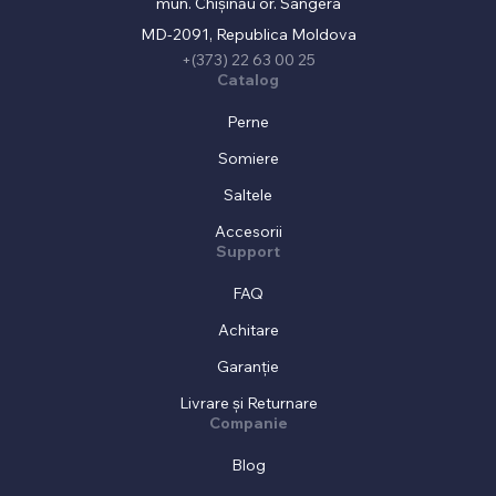
mun. Chișinău or. Sângera
MD-2091, Republica Moldova
+(373) 22 63 00 25
Catalog
Perne
Somiere
Saltele
Accesorii
Support
FAQ
Achitare
Garanție
Livrare și Returnare
Companie
Blog