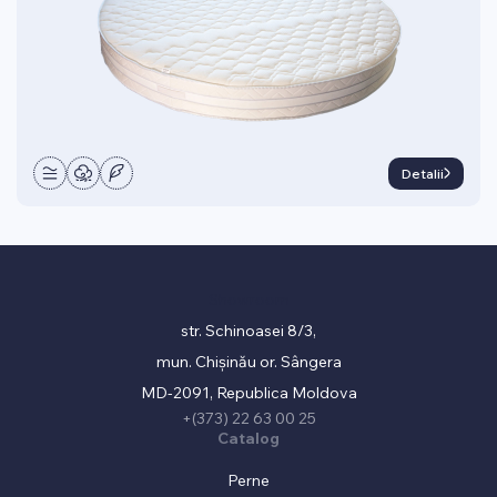
Detalii
Showroom
str. Schinoasei 8/3,
mun. Chișinău or. Sângera
MD-2091, Republica Moldova
+(373) 22 63 00 25
Catalog
Perne