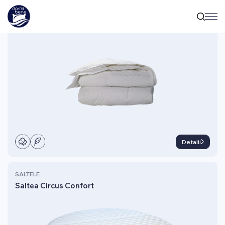
ACCESORII
Plapumă Pilota 550 gr
Detalii
SALTELE
Saltea Circus Confort