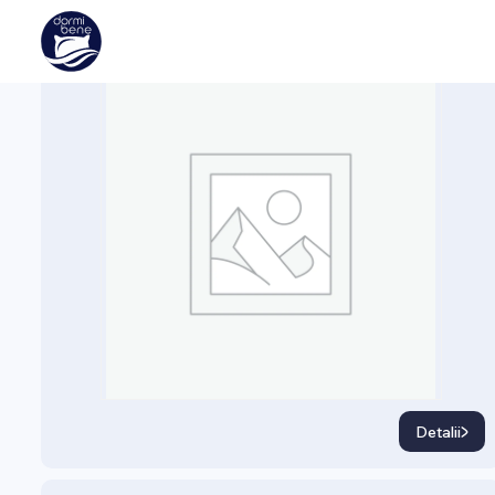
SOMIERE
Picioare Soclu din Metal
Detalii