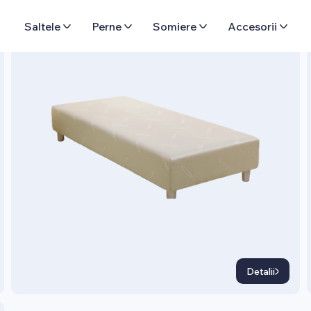
SOMIERE
Saltele
Perne
Somiere
Accesorii
Somier Piano
Detalii