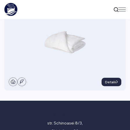
ACCESORII
Plapumă Pilota 200 gr
Detalii
Showroom
str. Schinoasei 8/3,