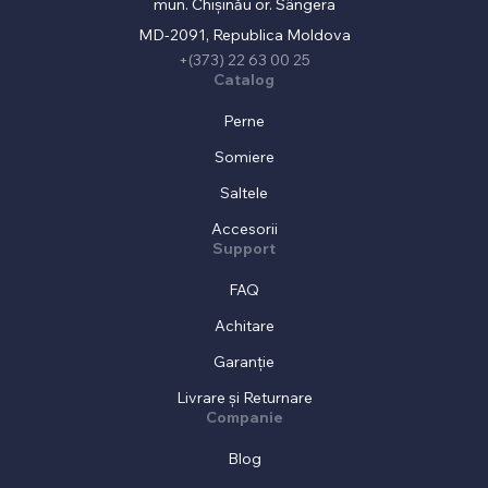
mun. Chișinău or. Sângera
MD-2091, Republica Moldova
+(373) 22 63 00 25
Catalog
Perne
Somiere
Saltele
Accesorii
Support
FAQ
Achitare
Garanție
Livrare și Returnare
Companie
Blog