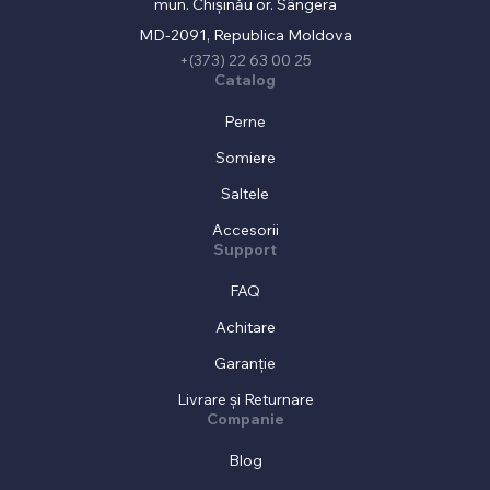
mun. Chișinău or. Sângera
MD-2091, Republica Moldova
+(373) 22 63 00 25
Catalog
Perne
Somiere
Saltele
Accesorii
Support
FAQ
Achitare
Garanție
Livrare și Returnare
Companie
Blog