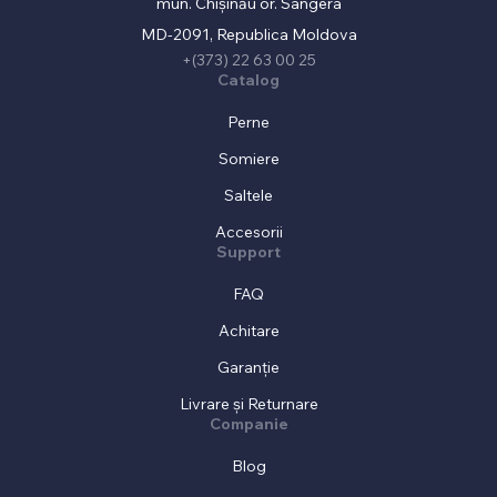
mun. Chișinău or. Sângera
MD-2091, Republica Moldova
+(373) 22 63 00 25
Catalog
Perne
Somiere
Saltele
Accesorii
Support
FAQ
Achitare
Garanție
Livrare și Returnare
Companie
Blog