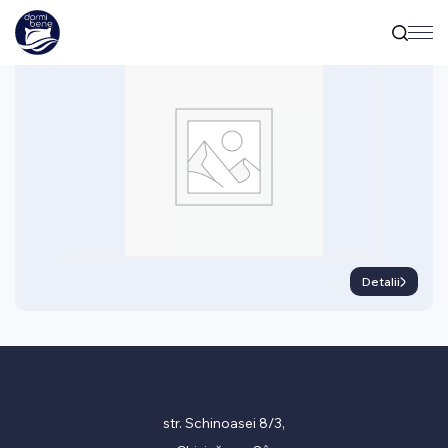
ACCESORII
Set lenjerie de pat Satin Alb Dungi Double
Detalii
Showroom
str. Schinoasei 8/3,