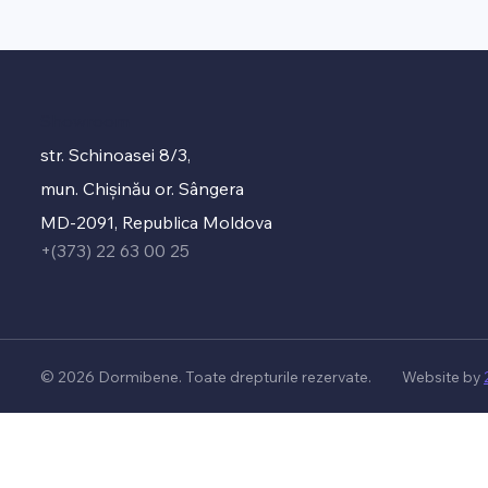
Showroom
str. Schinoasei 8/3,
mun. Chișinău or. Sângera
MD-2091, Republica Moldova
+(373) 22 63 00 25
© 2026 Dormibene. Toate drepturile rezervate.
Website by